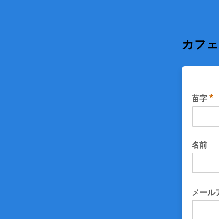
カフェ
*
苗字
苗字を入
名前
名前を入
メール