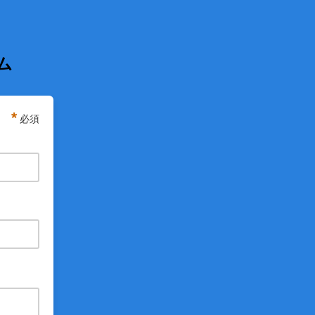
ム
*
必須