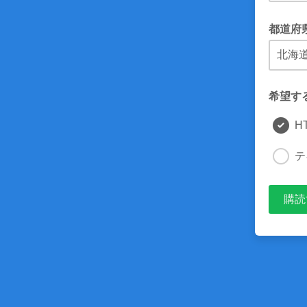
Eメール
都道府
お住いの
希望す
H
テ